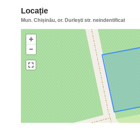
Locație
Mun. Chișinău, or. Durlești str. neindentificat
+
−