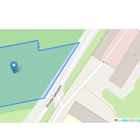
Leaflet
|
©
Op