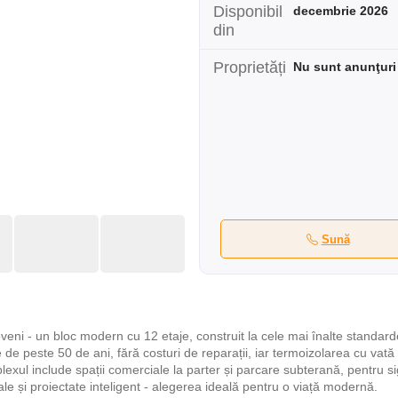
Disponibil
decembrie 2026
din
Proprietăți
Nu sunt anunţuri
Sună
ni - un bloc modern cu 12 etaje, construit la cele mai înalte standarde
 de peste 50 de ani, fără costuri de reparații, iar termoizolarea cu vată
lexul include spații comerciale la parter și parcare subterană, pentru si
ale și proiectate inteligent - alegerea ideală pentru o viață modernă.