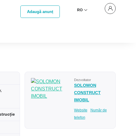
RO
Adaugă anunț
Dezvoltator
SOLOMON
.
CONSTRUCT
IMOBIL
Website
Număr de
strucție
telefon