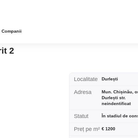
Companii
it 2
Localitate
Durlești
Adresa
Mun. Chișinău, or
Durlești str.
neindentificat
Statut
În stadiul de con
Preț pe m²
€ 1200