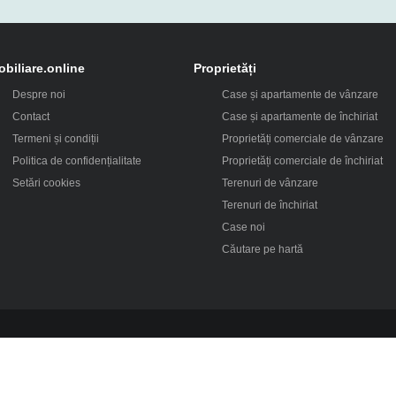
obiliare.online
Proprietăți
Despre noi
Case și apartamente de vânzare
Contact
Case și apartamente de închiriat
Termeni și condiții
Proprietăți comerciale de vânzare
Politica de confidențialitate
Proprietăți comerciale de închiriat
Setări cookies
Terenuri de vânzare
Terenuri de închiriat
Case noi
Căutare pe hartă