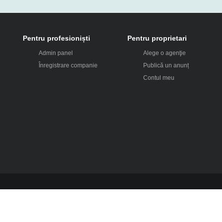
Pentru profesioniști
Pentru proprietari
Admin panel
Alege o agenţie
Înregistrare companie
Publică un anunț
Contul meu