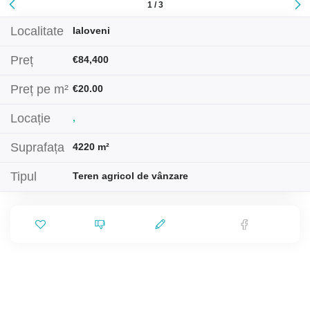
1 / 3
Localitate
Ialoveni
Preț
€84,400
Preț pe m²
€20.00
Locație
,
Suprafața
4220 m²
Tipul
Teren agricol de vânzare