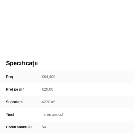
Specificații
Preț
€84,400
Preț pe m²
€20.00
Suprafața
4220 m²
Tipul
Teren agricol
Codul anunțului
54