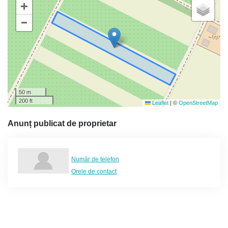
+
−
50 m
200 ft
Leaflet
|
©
OpenStreetMap
Anunț publicat de proprietar
Număr de telefon
Orele de contact