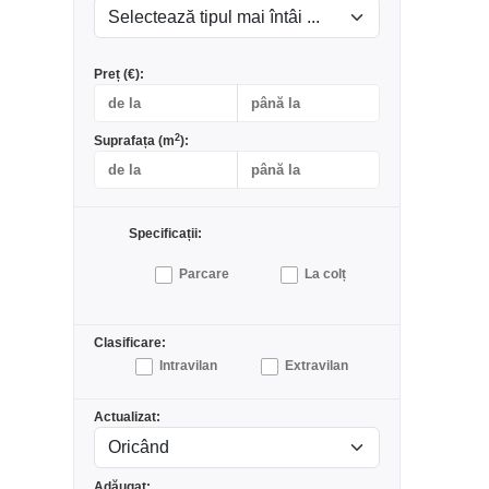
Preț (€):
2
Suprafața (m
):
Specificații:
Parcare
La colț
Clasificare:
Intravilan
Extravilan
Actualizat:
Adăugat: