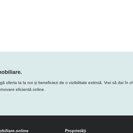
obiliare.
erta ta la noi și beneficiezi de o vizibilitate extinsă. Vrei să dai în ch
romovare eficientă online.
obiliare.online
Proprietăți