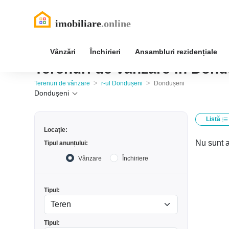
Vânzări
Închirieri
Ansambluri rezidențiale
Terenuri de vânzare în Dond
>
>
Terenuri de vânzare
r-ul Dondușeni
Dondușeni
Dondușeni
Listă
Locație:
Nu sunt a
Tipul anunțului:
Vânzare
Închiriere
Tipul:
Tipul: