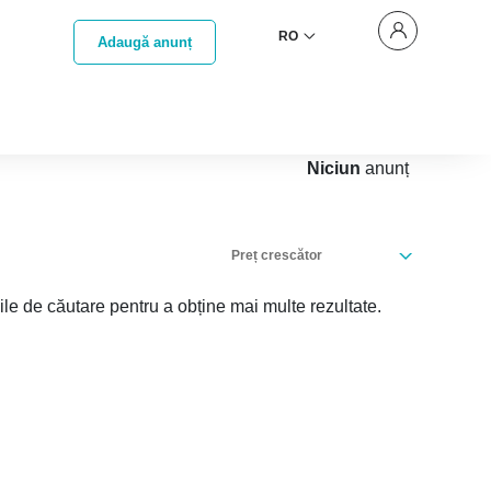
RO
Adaugă anunț
Niciun
anunț
Preț crescător
iile de căutare pentru a obține mai multe rezultate.