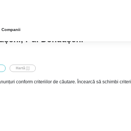
Companii
ușeni, r-ul Dondușeni
Hartă
nunțuri conform criteriilor de căutare. Încearcă să schimbi criter